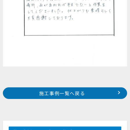
Prev
前の事例へ
次の事例へ
施工事例一覧へ戻る
2017年 7月施工 磐田市森下 某集合住宅様
2017年 7月施工 浜松市中区浅田町 S様邸