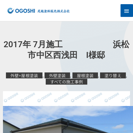
内
メ
容
を
イ
ス
キ
ン
ッ
プ
メ
2017年 7月施工 浜松
ニ
市中区西浅田 I様邸
ュ
外壁+屋根塗装
,
外壁塗装
,
屋根塗装
,
塗り替え
,
ー
すべての施工事例