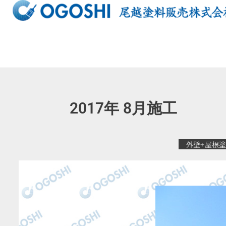
内
容
を
ス
キ
ッ
プ
2017年 8月施
外壁+屋根