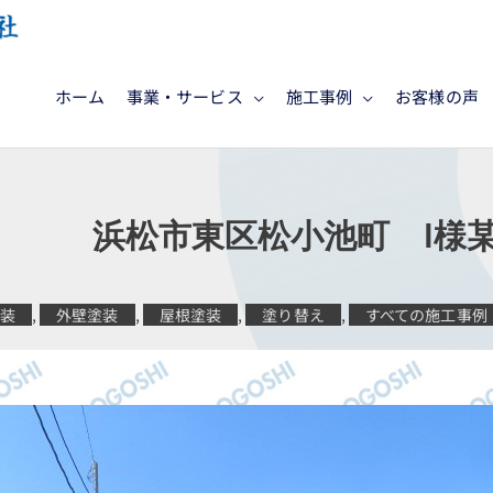
ホーム
事業・サービス
施工事例
お客様の声
工 浜松市東区松小池町 I様
塗装
,
外壁塗装
,
屋根塗装
,
塗り替え
,
すべての施工事例