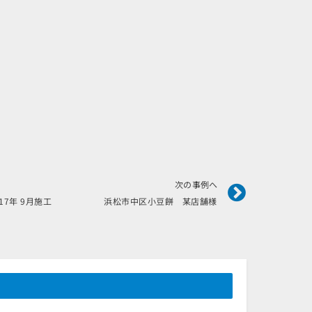
Next
次の事例へ
017年 9月施工 浜松市中区小豆餅 某店舗様