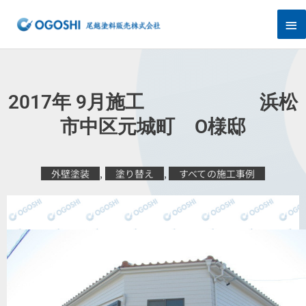
内
メ
容
を
イ
ス
キ
ン
ッ
プ
メ
2017年 9月施工 浜松
ニ
市中区元城町 O様邸
ュ
外壁塗装
,
塗り替え
,
すべての施工事例
ー