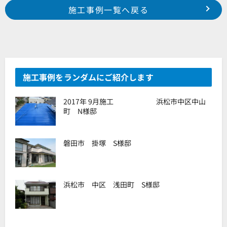
Prev
前の事例へ
次の事例へ
施工事例一覧へ戻る
2018年 7月施工 浜松市南区瓜内町 某集合住宅様
2018年 8月施工 浜松市中区高丘北 H様邸
施工事例をランダムにご紹介します
2017年 9月施工 浜松市中区中山
町 N様邸
磐田市 掛塚 S様邸
浜松市 中区 浅田町 S様邸