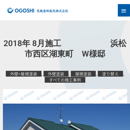
内
メ
容
を
イ
ス
キ
ン
ッ
プ
メ
2018年 8月施工 浜松
ニ
市西区湖東町 W様邸
ュ
外壁+屋根塗装
,
外壁塗装
,
屋根塗装
,
塗り替え
,
ー
すべての施工事例