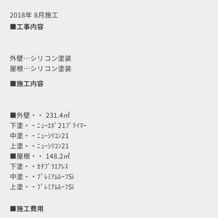
2018年 8月施工
■工事内容
外壁…シリコン塗装
屋根…シリコン塗装
■施工内容
■外壁・・ 231.4㎡
下塗・・ﾆｭｰｴﾎﾟ21ﾌﾟﾗｲﾏｰ
中塗・・ﾆｭｰｼﾘｺﾝ21
上塗・・ﾆｭｰｼﾘｺﾝ21
■屋根・・ 148.2㎡
下塗・・ｶﾁﾌﾟﾗｴｱﾚｽ
中塗・・ﾌﾟﾚﾐｱﾑﾙｰﾌSi
上塗・・ﾌﾟﾚﾐｱﾑﾙｰﾌSi
■施工費用