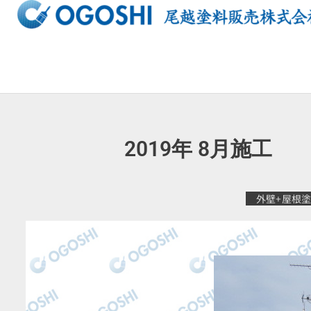
内
容
を
ス
キ
ッ
プ
2019年 8月
外壁+屋根