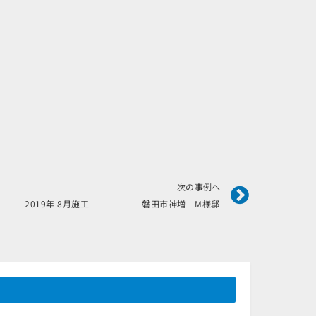
Next
次の事例へ
2019年 8月施工 磐田市神増 M様邸