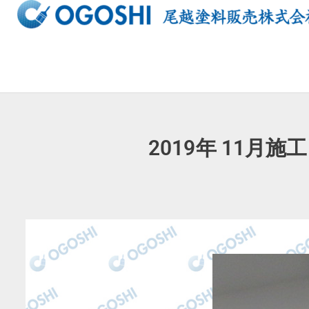
内
容
を
ス
キ
ッ
プ
2019年 1