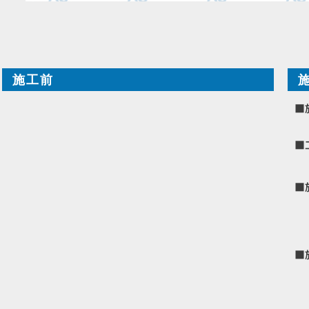
施工前
■
■
■
■