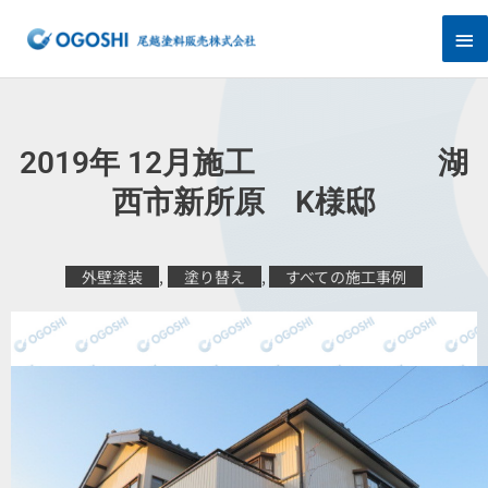
内
メ
容
を
イ
ス
キ
ン
ッ
プ
メ
2019年 12月施工 湖
ニ
西市新所原 K様邸
ュ
外壁塗装
,
塗り替え
,
すべての施工事例
ー