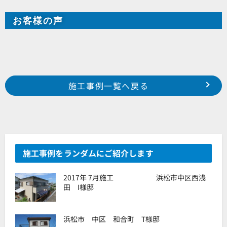
お客様の声
Prev
前の事例へ
次の事例へ
施工事例一覧へ戻る
2020年 2月施工 浜松市中区鴨江 某集合住宅様
2020年 2月施工 浜松市南区若林町 原口様邸
施工事例をランダムにご紹介します
2017年 7月施工 浜松市中区西浅
田 I様邸
浜松市 中区 和合町 T様邸