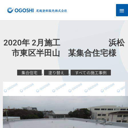
内
メ
容
を
イ
ス
キ
ン
ッ
プ
メ
2020年 2月施工 浜松
ニ
市東区半田山 某集合住宅様
ュ
集合住宅
,
塗り替え
,
すべての施工事例
ー