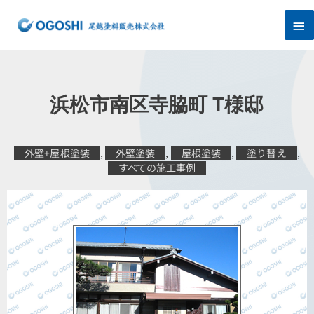
内
メ
容
を
イ
ス
キ
ン
ッ
プ
メ
浜松市南区寺脇町 T様邸
ニ
ュ
外壁+屋根塗装
,
外壁塗装
,
屋根塗装
,
塗り替え
,
すべての施工事例
ー