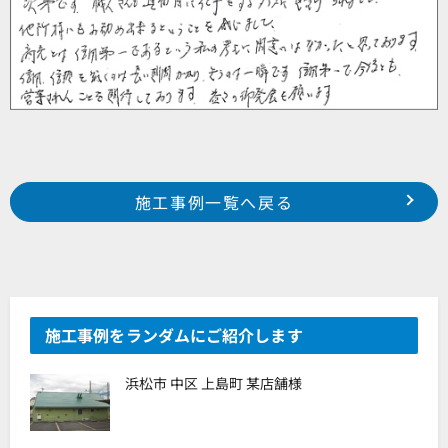
Prev
前の事例へ
次の事例へ
施工事例一覧へ戻る
浜松市浜北区内野台 O様邸
浜松市北区根洗町 S様邸
施工事例をランダムにご紹介します
浜松市 中区 上島町 某店舗様