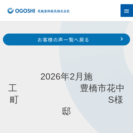
内
メ
容
を
イ
ス
キ
ン
Prev
ッ
前のお客様の声へ
次のお客様の声へ
お客様の声一覧へ戻る
プ
メ
2026年1月施工 浜松市中央区白羽町 H様邸
2026年3月施工 浜松市中央区寺脇町 A様邸
ニ
ュ
2026年2月施
ー
工 豊橋市花中
町 S様
邸