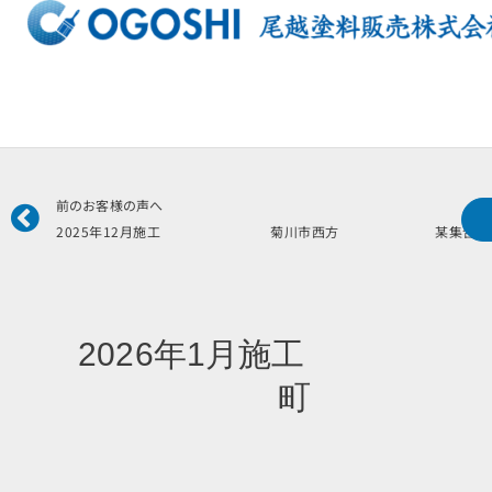
内
容
を
ス
キ
ッ
プ
Prev
前のお客様の声へ
2025年12月施工 菊川市西方 某集合住
2026年1月施工 
町 H