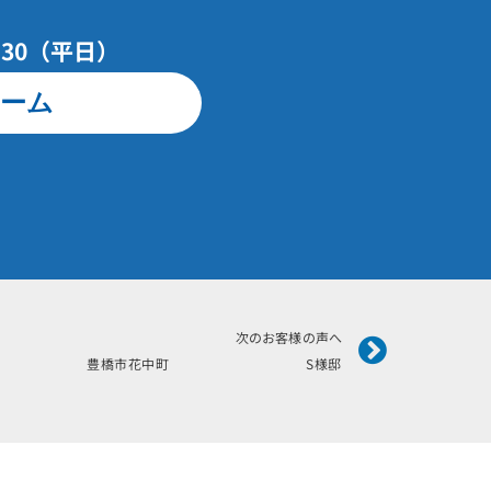
7：30（平日）
ーム
Next
次のお客様の声へ
年2月施工 豊橋市花中町 S様邸