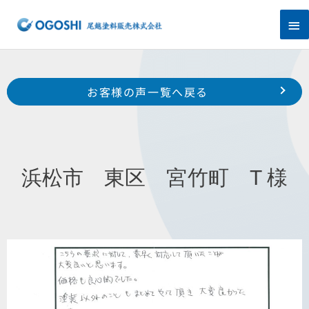
内
メ
容
を
イ
ス
キ
ン
Prev
ッ
前のお客様の声へ
次のお客様の声へ
お客様の声一覧へ戻る
プ
メ
浜松市 中区 西浅田 株式会社ますだ 様
浜松市 西区 大久保町 株式会社坂下製作所様
ニ
ュ
浜松市 東区 宮竹町 T 様
ー