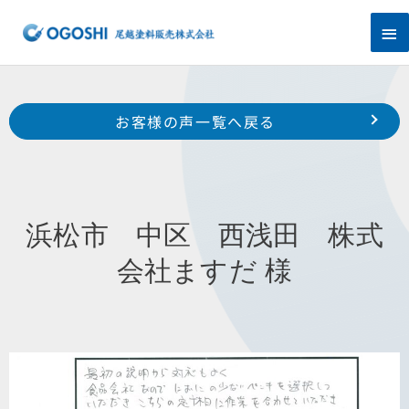
内
メ
容
を
イ
ス
キ
ン
Prev
ッ
前のお客様の声へ
次のお客様の声へ
お客様の声一覧へ戻る
プ
メ
南区 三新町 佐内 様
浜松市 東区 宮竹町 T 様
ニ
ュ
浜松市 中区 西浅田 株式
ー
会社ますだ 様