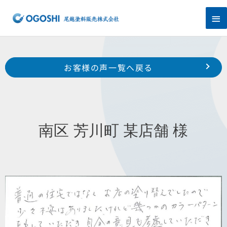
内
メ
容
を
イ
ス
キ
ン
Prev
ッ
前のお客様の声へ
次のお客様の声へ
お客様の声一覧へ戻る
プ
メ
南区 増楽町 N 様
西区 雄踏町 S 様
ニ
ュ
南区 芳川町 某店舗 様
ー