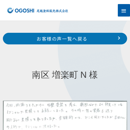
内
メ
容
を
イ
ス
キ
ン
Prev
ッ
前のお客様の声へ
次のお客様の声へ
お客様の声一覧へ戻る
プ
メ
中区 中田町 H様
南区 芳川町 某店舗 様
ニ
ュ
南区 増楽町 N 様
ー