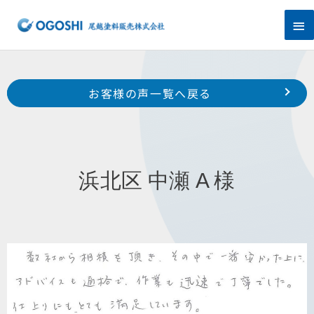
内
メ
容
を
イ
ス
キ
ン
Prev
ッ
前のお客様の声へ
次のお客様の声へ
お客様の声一覧へ戻る
プ
メ
浜北区 本沢合 T 様
北区 金指 M 様
ニ
ュ
浜北区 中瀬 A 様
ー