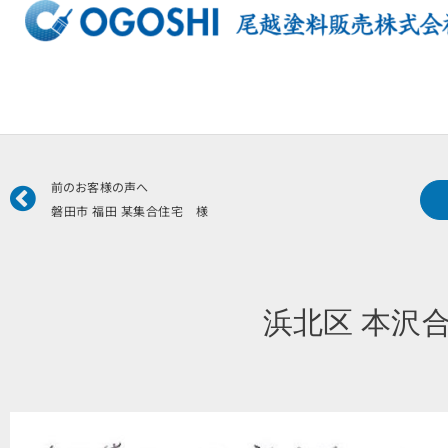
内
容
を
ス
キ
ッ
プ
Prev
前のお客様の声へ
磐田市 福田 某集合住宅 様
浜北区 本沢合