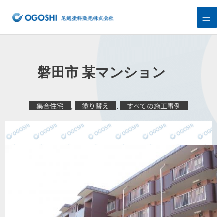
内
メ
容
を
イ
ス
キ
ン
ッ
プ
メ
磐田市 某マンション
ニ
ュ
集合住宅
,
塗り替え
,
すべての施工事例
ー