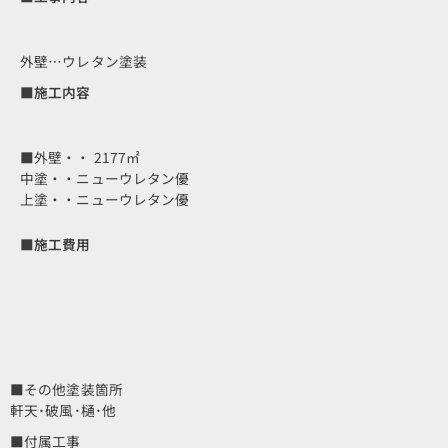
外壁…ウレタン塗装
■施工内容
■外壁・・ 2177㎡
中塗・・ニューウレタン優
上塗・・ニューウレタン優
■施工費用
■その他塗装箇所
軒天･破風･樋･他
■付属工事