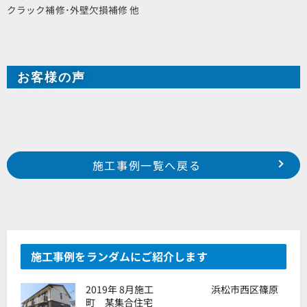
クラック補修･外壁欠損補修 他
お客様の声
Prev
前の事例へ
次の事例へ
施工事例一覧へ戻る
浜松市南区下江町 M様邸
浜松市東区将監町 K様邸
施工事例をランダムにご紹介します
2019年 8月施工 浜松市西区篠原
町 某集合住宅