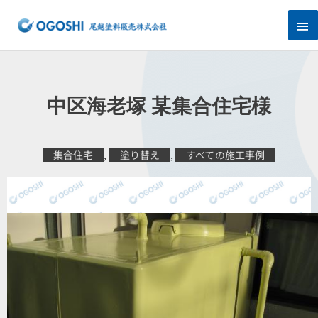
内
メ
容
を
イ
ス
キ
ン
ッ
プ
メ
中区海老塚 某集合住宅様
ニ
ュ
集合住宅
,
塗り替え
,
すべての施工事例
ー