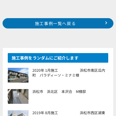
Prev
前の事例へ
次の事例へ
施工事例一覧へ戻る
中区 本郷町 O様邸
中区 和合町 M様邸
施工事例をランダムにご紹介します
2020年 1月施工 浜松市南区瓜内
町 パラディーソ・ミナミ様
浜松市 浜北区 本沢合 M様邸
2019年 8月施工 浜松市西区湖東