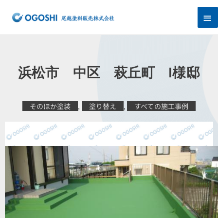
内
メ
容
を
イ
ス
キ
ン
ッ
プ
メ
浜松市 中区 萩丘町 I様邸
ニ
ュ
そのほか塗装
,
塗り替え
,
すべての施工事例
ー