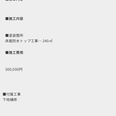
■施工内容
■塗装箇所
床面防水トップ工事･･ 240㎡
■施工費用
300,000円
■付属工事
下地補修