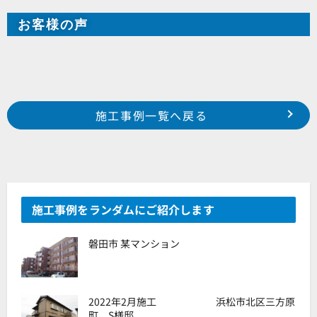
お客様の声
Prev
前の事例へ
次の事例へ
施工事例一覧へ戻る
浜松市 西区 篠原 E様邸
磐田市 豊岡町 原田邸 H様
施工事例をランダムにご紹介します
磐田市 某マンション
2022年2月施工 浜松市北区三方原
町 S様邸