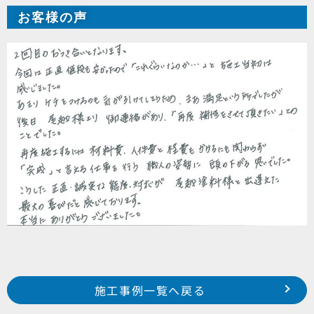
お客様の声
Prev
前の事例へ
次の事例へ
施工事例一覧へ戻る
磐田市 福田 ボヌール磯貝様
浜松市 浜北区 本沢合 T様邸