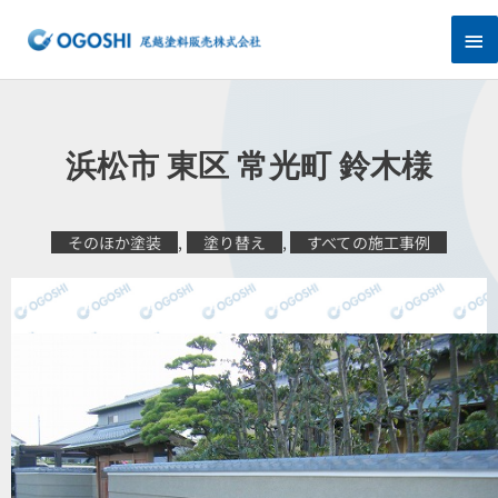
内
メ
容
を
イ
ス
キ
ン
ッ
プ
メ
浜松市 東区 常光町 鈴木様
ニ
ュ
そのほか塗装
,
塗り替え
,
すべての施工事例
ー