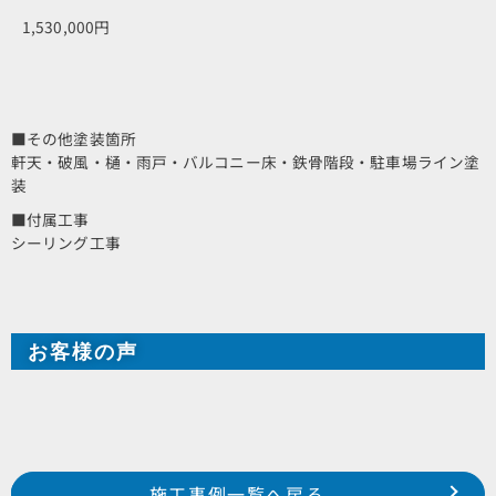
1,530,000円
■その他塗装箇所
軒天・破風・樋・雨戸・バルコニー床・鉄骨階段・駐車場ライン塗
装
■付属工事
シーリング工事
お客様の声
Prev
前の事例へ
次の事例へ
施工事例一覧へ戻る