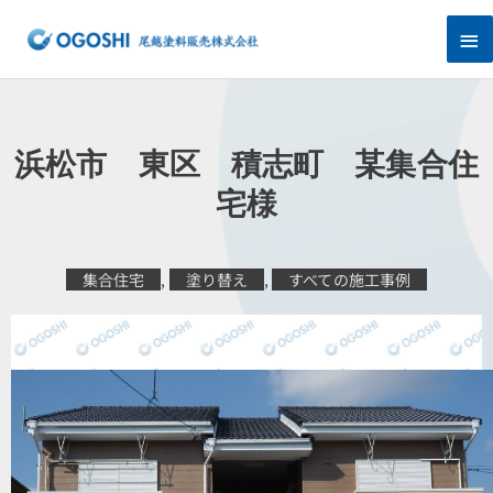
内
メ
容
を
イ
ス
キ
ン
ッ
プ
メ
浜松市 東区 積志町 某集合住
ニ
宅様
ュ
集合住宅
,
塗り替え
,
すべての施工事例
ー