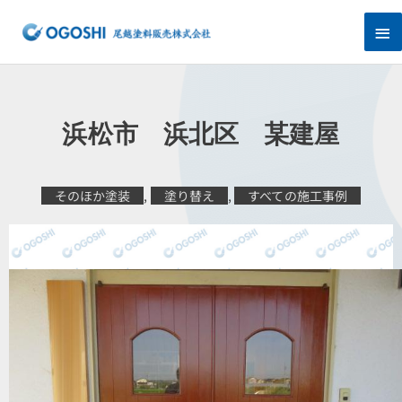
内
メ
容
を
イ
ス
キ
ン
ッ
プ
メ
浜松市 浜北区 某建屋
ニ
ュ
そのほか塗装
,
塗り替え
,
すべての施工事例
ー