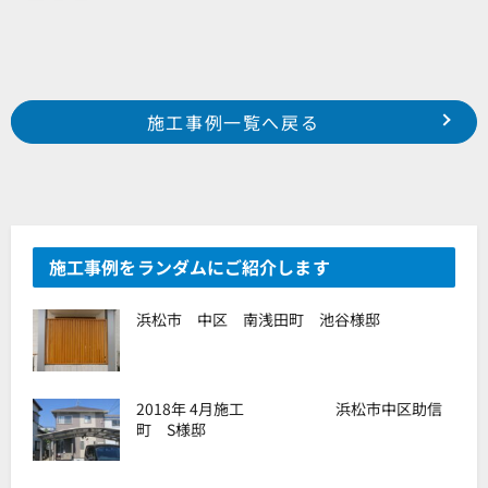
Prev
前の事例へ
次の事例へ
施工事例一覧へ戻る
浜松市 中区 和合町 H様邸
浜松市 中区 佐鳴台 某貸ビル様
施工事例をランダムにご紹介します
浜松市 中区 南浅田町 池谷様邸
2018年 4月施工 浜松市中区助信
町 S様邸