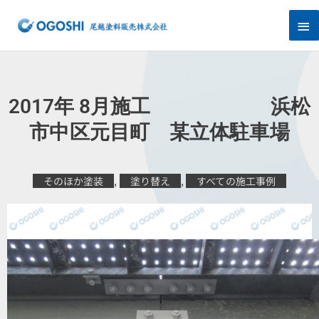
内
メ
容
を
イ
ス
キ
ン
ッ
プ
メ
2017年 8月施工 浜松
ニ
市中区元目町 某立体駐車場
ュ
そのほか塗装
,
塗り替え
,
すべての施工事例
ー