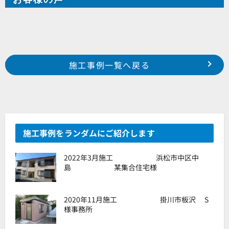
Prev
前の事例へ
次の事例へ
施工事例一覧へ戻る
2017年 7月施工 浜松市西区大久保町 坂下製作所様
2017年 8月施工 湖西市太田 Y様邸
施工事例をランダムにご紹介します
2022年3月施工 浜松市中区中
島 某集合住宅様
2020年11月施工 掛川市板沢 S
様事務所