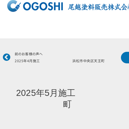
内
容
を
ス
キ
ッ
プ
Prev
前のお客様の声へ
2025年4月施工 浜松市中央区天王町 林
2025年5月施工 
町 瀧