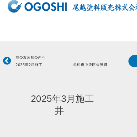
内
容
を
ス
キ
ッ
プ
Prev
前のお客様の声へ
2025年2月施工 浜松市中央区佐藤町 N
2025年3月施
井 Y