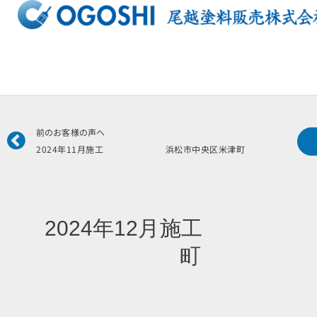
内
容
を
ス
キ
ッ
プ
Prev
前のお客様の声へ
2024年11月施工 浜松市中央区米津町 齋
2024年12月施工
町 S