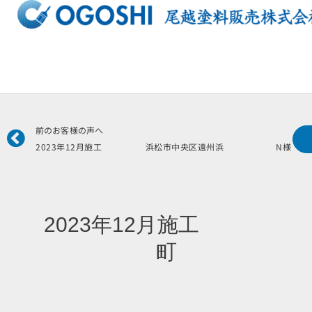
内
容
を
ス
キ
ッ
プ
Prev
前のお客様の声へ
2023年12月施工 浜松市中央区遠州浜 N様
2023年12月施工
町 S