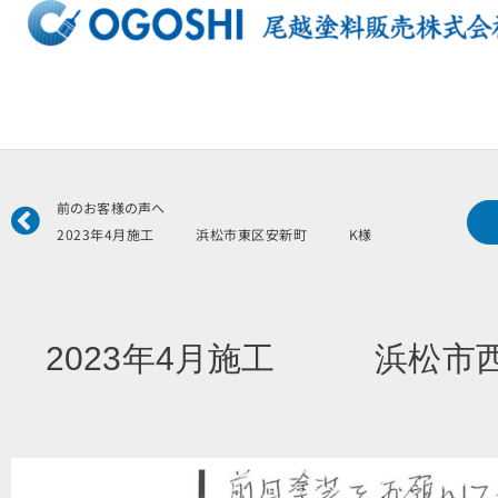
内
容
を
ス
キ
ッ
プ
Prev
前のお客様の声へ
2023年4月施工 浜松市東区安新町 K様
2023年4月施工 浜松