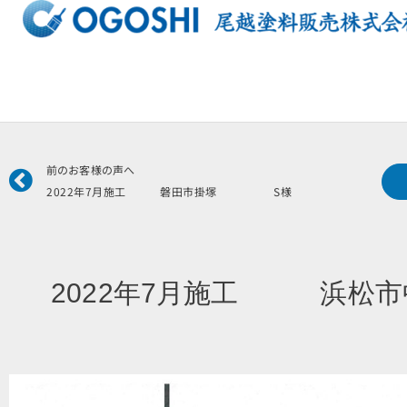
内
容
を
ス
キ
ッ
プ
Prev
前のお客様の声へ
2022年7月施工 磐田市掛塚 S様
2022年7月施工 浜松