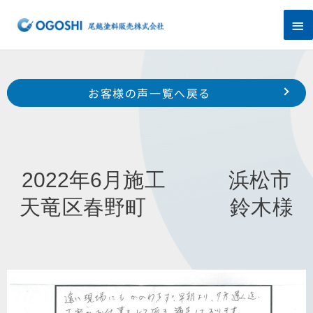
内
メ
容
を
イ
ス
キ
ン
Prev
ッ
前のお客様の声へ
次のお客様の声へ
お客様の声一覧へ戻る
プ
メ
2022年5月施工 浜松市南区石原町 H様
2022年6月施工 浜松市中区中山町 N様
ニ
ュ
2022年6月施工 浜松市
ー
天竜区春野町 鈴木様