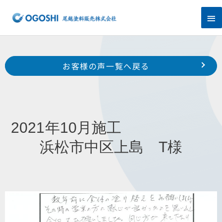
内
メ
容
を
イ
ス
キ
ン
Prev
ッ
前のお客様の声へ
次のお客様の声へ
お客様の声一覧へ戻る
プ
メ
2021年8月施工 浜松市東区有玉西町 H様
2021年10月施工 浜松市中区南浅田 N様
ニ
ュ
2021年10月施工
ー
浜松市中区上島 T様