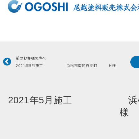
内
容
を
ス
キ
ッ
プ
Prev
前のお客様の声へ
2021年5月施工 浜松市南区白羽町 H様
2021年5月施工 浜松
様