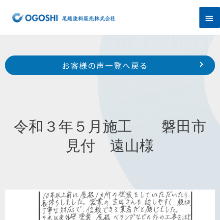
内
メ
容
を
イ
ス
キ
ン
Prev
ッ
前のお客様の声へ
次のお客様の声へ
お客様の声一覧へ戻る
プ
メ
令和３年５月施工 浜松市南区寺脇町 外波山 様
令和３年２月施工 浜松市中区早出町 I 様
ニ
ュ
令和３年５月施工 磐田市
ー
見付 遠山様