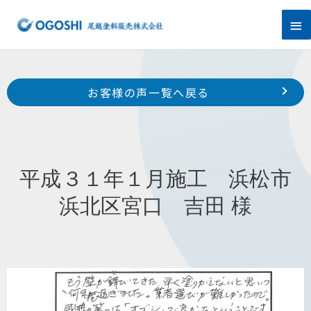
内
メ
容
を
イ
ス
キ
ン
Prev
ッ
前のお客様の声へ
次のお客様の声へ
お客様の声一覧へ戻る
プ
メ
平成30年12月施工 浜松市浜北区於呂 M 様
平成3１年３月施工 浜松市中区元城町 O 様
ニ
ュ
平成３１年１月施工 浜松市
ー
浜北区宮口 吉田 様