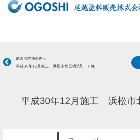
内
容
を
ス
キ
ッ
プ
Prev
前のお客様の声へ
平成30年12月施工 浜松市北区根洗町 H様
平成30年12月施工 浜松市