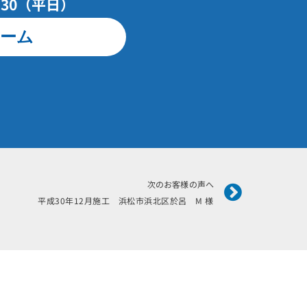
7：30（平日）
ーム
Next
次のお客様の声へ
平成30年12月施工 浜松市浜北区於呂 M 様