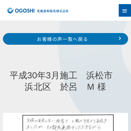
内
メ
容
を
イ
ス
キ
ン
Prev
ッ
前のお客様の声へ
次のお客様の声へ
お客様の声一覧へ戻る
プ
メ
平成29年12月施工 浜松市 南区 松島町 Y 様
平成30年4月施工 湖西市 新居町 W 様
ニ
ュ
平成30年3月施工 浜松市
ー
浜北区 於呂 Ｍ 様