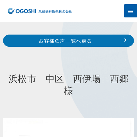
内
メ
容
を
イ
ス
キ
ン
Prev
ッ
前のお客様の声へ
次のお客様の声へ
お客様の声一覧へ戻る
プ
メ
浜松市 中区 広沢 I 様
平成29年1月施工 浜松市 中区 鴨江 S 様
ニ
ュ
浜松市 中区 西伊場 西郷
ー
様