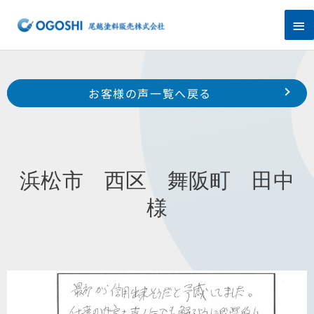
内
メ
容
を
イ
ス
キ
ン
Prev
ッ
前のお客様の声へ
次のお客様の声へ
お客様の声一覧へ戻る
プ
メ
浜松市 北区 引佐町井伊谷 F 様
浜松市 中区 広沢 I 様
ニ
ュ
浜松市 西区 舞阪町 田中
ー
様