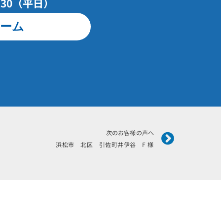
7：30（平日）
ーム
Next
次のお客様の声へ
浜松市 北区 引佐町井伊谷 F 様