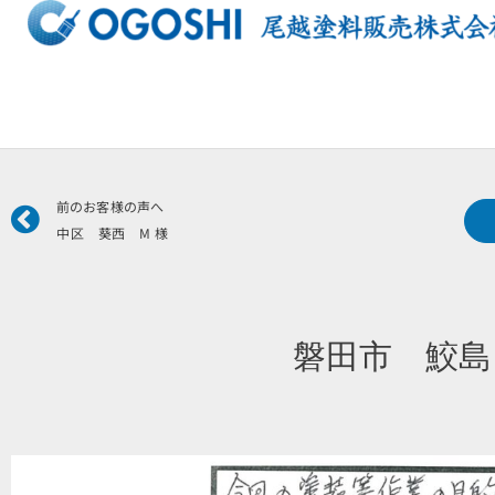
内
容
を
ス
キ
ッ
プ
Prev
前のお客様の声へ
中区 葵西 M 様
磐田市 鮫島