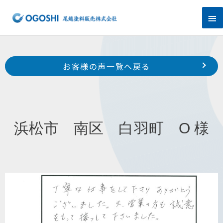
内
メ
容
を
イ
ス
キ
ン
Prev
ッ
前のお客様の声へ
次のお客様の声へ
お客様の声一覧へ戻る
プ
メ
浜松市 東区 将監町 S 様
磐田市 富士見町 T 様
ニ
ュ
浜松市 南区 白羽町 O 様
ー