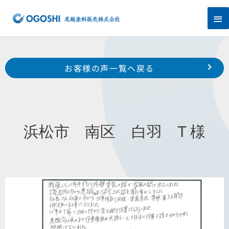
内
メ
容
を
イ
ス
キ
ン
Prev
ッ
前のお客様の声へ
次のお客様の声へ
お客様の声一覧へ戻る
プ
メ
浜北区 中瀬 大城 様
浜松市 中区 鴨江 M 様
ニ
ュ
浜松市 南区 白羽 T 様
ー