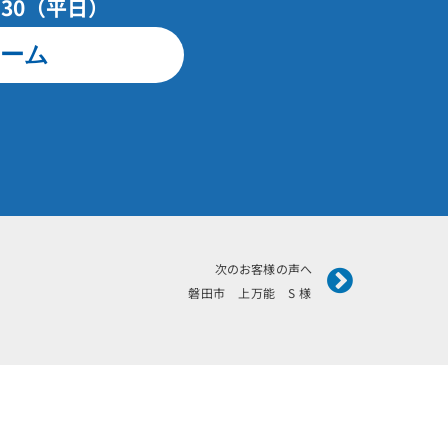
7：30（平日）
ーム
Next
次のお客様の声へ
磐田市 上万能 S 様