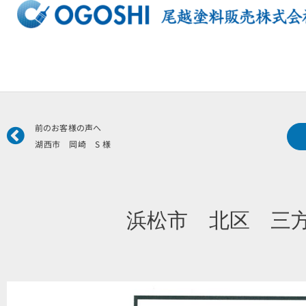
内
容
を
ス
キ
ッ
プ
Prev
前のお客様の声へ
湖西市 岡崎 S 様
浜松市 北区 三方