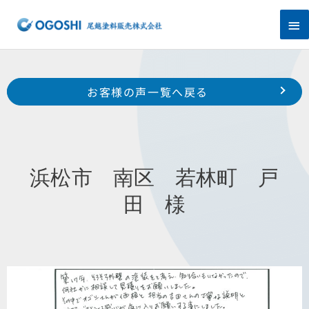
内
メ
容
を
イ
ス
キ
ン
Prev
ッ
前のお客様の声へ
次のお客様の声へ
お客様の声一覧へ戻る
プ
メ
磐田市 福田 T 様
磐田市 池田 O 様
ニ
ュ
浜松市 南区 若林町 戸
ー
田 様