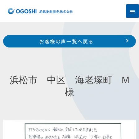
内
メ
容
を
イ
ス
キ
ン
Prev
ッ
前のお客様の声へ
次のお客様の声へ
お客様の声一覧へ戻る
プ
メ
浜松市 西区 大久保町 株式会社坂下製作所様
磐田市 見付 遠山 様
ニ
ュ
浜松市 中区 海老塚町 M
ー
様