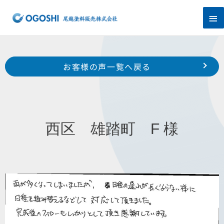
内
メ
容
を
イ
ス
キ
ン
Prev
ッ
前のお客様の声へ
次のお客様の声へ
お客様の声一覧へ戻る
プ
メ
西区 雄踏町 前田 様
南区 三新町 佐内 様
ニ
ュ
西区 雄踏町 F 様
ー