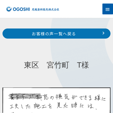
内
メ
容
を
イ
ス
キ
ン
Prev
ッ
前のお客様の声へ
次のお客様の声へ
お客様の声一覧へ戻る
プ
メ
中区 西浅田 Y 様
西区 雄踏町 前田 様
ニ
ュ
東区 宮竹町 T様
ー