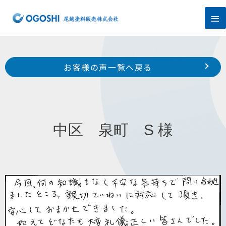
内
メ
容
を
イ
ス
キ
ン
Prev
ッ
前のお客様の声へ
次のお客様の声へ
お客様の声一覧へ戻る
プ
メ
中区 佐鳴台 野末 様
中区 西浅田 Y 様
ニ
ュ
中区 泉町 S 様
ー