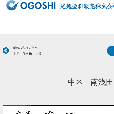
内
容
を
ス
キ
ッ
プ
Prev
前のお客様の声へ
中区 住吉町 T 様
中区 南浅田