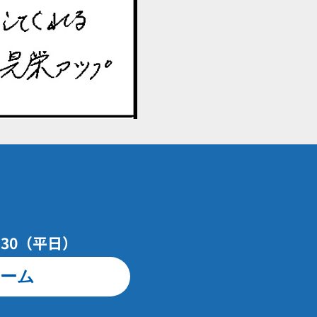
7：30（平日）
ーム