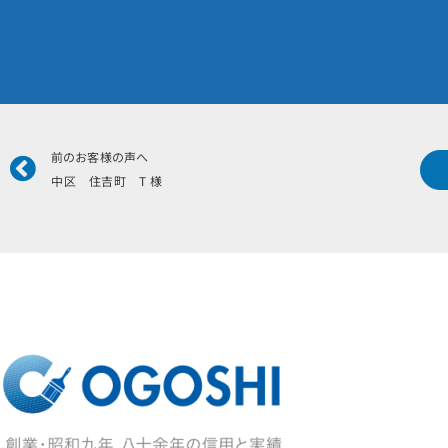
Prev
前のお客様の声へ
中区 住吉町 T 様