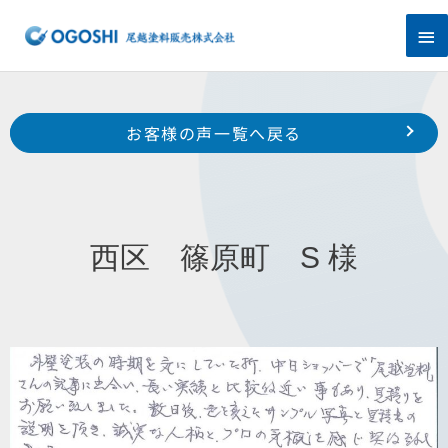
内
メ
容
を
イ
ス
キ
ン
Prev
ッ
前のお客様の声へ
次のお客様の声へ
お客様の声一覧へ戻る
プ
メ
中区 富塚町 N 様
浜北区 於呂 鈴木 様
ニ
ュ
西区 篠原町 S 様
ー